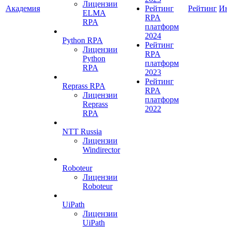
Лицензии
Академия
Рейтинг
Рейтинг
И
ELMA
RPA
RPA
платформ
2024
Python RPA
Рейтинг
Лицензии
RPA
Python
платформ
RPA
2023
Рейтинг
Reprass RPA
RPA
Лицензии
платформ
Reprass
2022
RPA
NTT Russia
Лицензии
Windirector
Roboteur
Лицензии
Roboteur
UiPath
Лицензии
UiPath