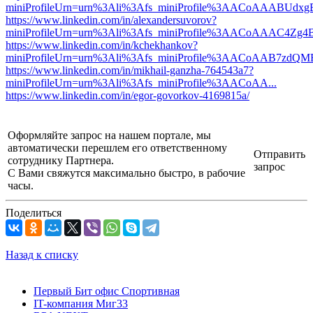
miniProfileUrn=urn%3Ali%3Afs_miniProfile%3AACoAAABUdxgB
https://www.linkedin.com/in/alexandersuvorov?
miniProfileUrn=urn%3Ali%3Afs_miniProfile%3AACoAAAC4Zg4B
https://www.linkedin.com/in/kchekhankov?
miniProfileUrn=urn%3Ali%3Afs_miniProfile%3AACoAAB7zdQMB
https://www.linkedin.com/in/mikhail-ganzha-764543a7?
miniProfileUrn=urn%3Ali%3Afs_miniProfile%3AACoAA...
https://www.linkedin.com/in/egor-govorkov-4169815a/
Оформляйте запрос на нашем портале, мы
автоматически перешлем его ответственному
Отправить
сотруднику Партнера.
запрос
С Вами свяжутся максимально быстро, в рабочие
часы.
Поделиться
Назад к списку
Первый Бит офис Спортивная
IT-компания Миг33