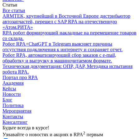
Статьи
Все статьи
ARMTEK, крупнейший в Восточной Европе дистрибьютор
автозапчастей, перешел с SAP RPA на отечественную
«Атом.РИТА»
RPA робот формирующий накладные на перемещение товаров
со склада.
Робот RPA+ChatGPT в Telegram выясняет причины
отсутствия подключения к интернету и сохраняет отчет.
Робот RPA, автоматизирующий сбор заказов с e-mail,
обработку и выгрузку в машиночитаемом формате.
Техническая документация: ОПР, ДАР, Методика испытания
робота RPA.
Портал про RPA
Академия
Кейсы
Новости
Блог
Политика
Мероприятия
Контакты
Консалтинг
Будьте всегда в курсе!
2
Узнавайте о новостях и акциях в RPA
первым