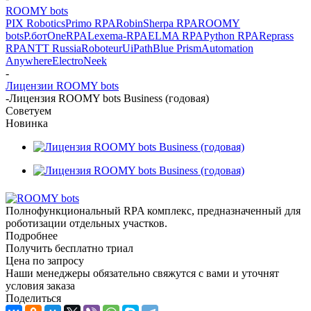
ROOMY bots
PIX Robotics
Primo RPA
Robin
Sherpa RPA
ROOMY
bots
Р.бот
OneRPA
Lexema-RPA
ELMA RPA
Python RPA
Reprass
RPA
NTT Russia
Roboteur
UiPath
Blue Prism
Automation
Anywhere
ElectroNeek
-
Лицензии ROOMY bots
-
Лицензия ROOMY bots Business (годовая)
Советуем
Новинка
Полнофункциональный RPA комплекс, предназначенный для
роботизации отдельных участков.
Подробнее
Получить бесплатно триал
Цена по запросу
Наши менеджеры обязательно свяжутся с вами и уточнят
условия заказа
Поделиться