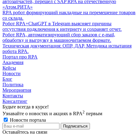
автозапчастей, перешел с SAP RPA на отечественную
«Атом.РИТА»
RPA робот формирующий накладные на перемещение товаров
со склада.
Робот RPA+ChatGPT в Telegram выясняет причины
отсутствия подключения к интернету и сохраняет отчет.
Робот RPA, автоматизирующий сбор заказов с e-mail,
обработку и выгрузку в машиночитаемом формате.
Техническая документация: ОПР, ДАР, Методика испытания
робота RPA.
Портал про RPA
Академия
Кейсы
Новости
Блог
Политика
Мероприятия
Контакты
Консалтинг
Будьте всегда в курсе!
2
Узнавайте о новостях и акциях в RPA
первым
Новости портала
Оставайтесь на связи