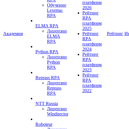
платформ
Обучение
2026
Lexema-
Рейтинг
RPA
RPA
платформ
ELMA RPA
2025
Лицензии
Академия
Рейтинг
Рейтинг
И
ELMA
RPA
RPA
платформ
2024
Python RPA
Рейтинг
Лицензии
RPA
Python
платформ
RPA
2023
Рейтинг
Reprass RPA
RPA
Лицензии
платформ
Reprass
2022
RPA
NTT Russia
Лицензии
Windirector
Roboteur