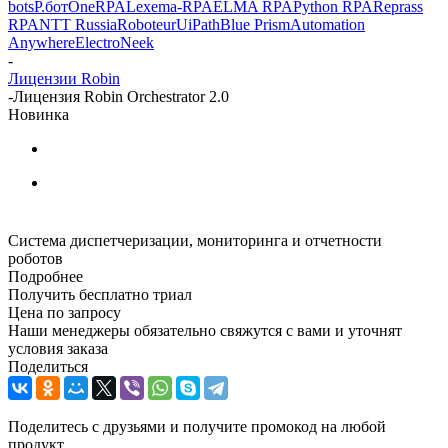
bots
Р.бот
OneRPA
Lexema-RPA
ELMA RPA
Python RPA
Reprass
RPA
NTT Russia
Roboteur
UiPath
Blue Prism
Automation
Anywhere
ElectroNeek
-
Лицензии Robin
-
Лицензия Robin Orchestrator 2.0
Новинка
Система диспетчеризации, мониторинга и отчетности
роботов
Подробнее
Получить бесплатно триал
Цена по запросу
Наши менеджеры обязательно свяжутся с вами и уточнят
условия заказа
Поделиться
Поделитесь с друзьями и получите промокод на любой
продукт.