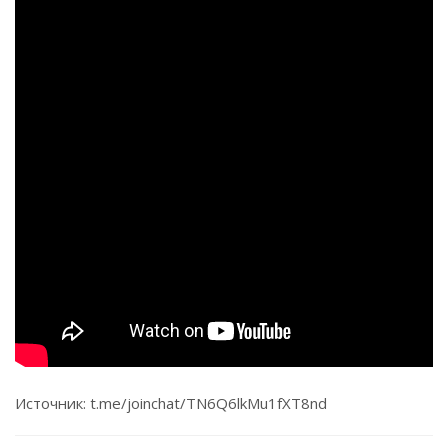
Источник: t.me/joinchat/TN6Q6lkMu1fXT8nd