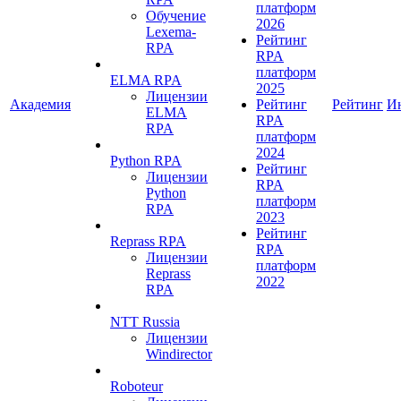
платформ
Обучение
2026
Lexema-
Рейтинг
RPA
RPA
платформ
ELMA RPA
2025
Лицензии
Академия
Рейтинг
Рейтинг
И
ELMA
RPA
RPA
платформ
2024
Python RPA
Рейтинг
Лицензии
RPA
Python
платформ
RPA
2023
Рейтинг
Reprass RPA
RPA
Лицензии
платформ
Reprass
2022
RPA
NTT Russia
Лицензии
Windirector
Roboteur