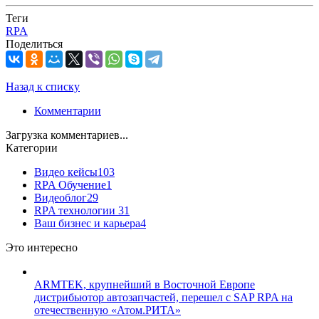
Теги
RPA
Поделиться
Назад к списку
Комментарии
Загрузка комментариев...
Категории
Видео кейсы
103
RPA Обучение
1
Видеоблог
29
RPA технологии
31
Ваш бизнес и карьера
4
Это интересно
ARMTEK, крупнейший в Восточной Европе
дистрибьютор автозапчастей, перешел с SAP RPA на
отечественную «Атом.РИТА»