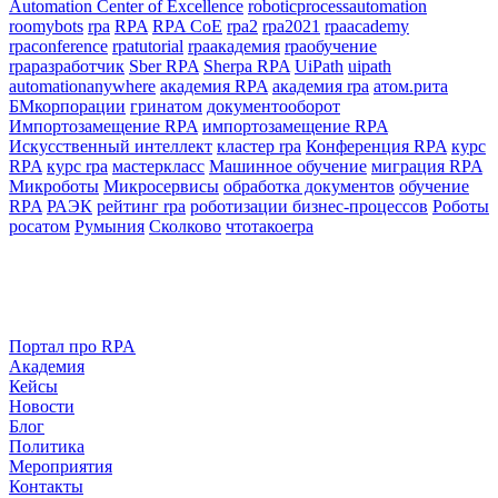
Automation Center of Excellence
roboticprocessautomation
roomybots
rpa
RPA
RPA CoE
rpa2
rpa2021
rpaacademy
rpaconference
rpatutorial
rpaакадемия
rpaобучение
rpaразработчик
Sber RPA
Sherpa RPA
UiPath
uipath
аutomationаnywhere
академия RPA
академия rpa
атом.рита
БМкорпорации
гринатом
документооборот
Импортозамещение RPA
импортозамещение RPA
Искусственный интеллект
кластер rpa
Конференция RPA
курс
RPA
курс rpa
мастеркласс
Машинное обучение
миграция RPA
Микроботы
Микросервисы
обработка документов
обучение
RPA
РАЭК
рейтинг rpa
роботизации бизнес-процессов
Роботы
росатом
Румыния
Сколково
чтотакоеrpa
Портал про RPA
Академия
Кейсы
Новости
Блог
Политика
Мероприятия
Контакты