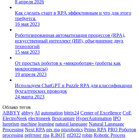
8 апреля 2026
Как сделать старт в RPA эффективным и что для этого
требуется.
16 мая 2023
Роботизированная автоматизация процессов (RPA),
искусственный интеллект (ИИ), объединение двух
технологий
15 мая 2023
От простых роботов к «микроботам» (роботы как
микросервисы)
19 апреля 2023
Используем ChatGPT и Puzzle RPA для классификации
бухгалтерских проводок
24 марта 2023
Облако тегов
ABBYY
abbyy
AI
automation
bitrix24
Center of Excellence
CoE
ElectroNeek
electroneek
flexicapture
HyperAutomation
IPO
lueprism
machine learning
natural language
Natural Language
Processing
Next RPA
pix rpa
pixrobotics
Primo RPA
PRO Роботов
processing
pейтинг rpa
R.BOT
rif2022
robin
Robotic Process